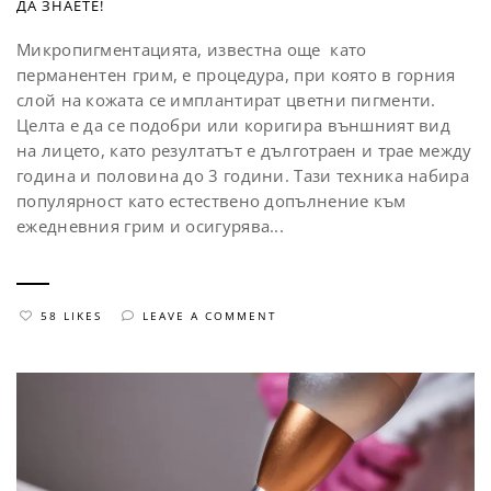
ДА ЗНАЕТЕ!
Микропигментацията, известна още като
перманентен грим, е процедура, при която в горния
слой на кожата се имплантират цветни пигменти.
Целта е да се подобри или коригира външният вид
на лицето, като резултатът е дълготраен и трае между
година и половина до 3 години. Тази техника набира
популярност като естествено допълнение към
ежедневния грим и осигурява...
58 LIKES
LEAVE A COMMENT