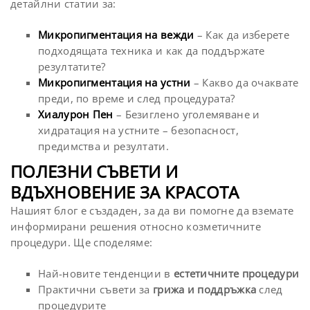
детайлни статии за:
Микропигментация на вежди
– Как да изберете
подходящата техника и как да поддържате
резултатите?
Микропигментация на устни
– Какво да очаквате
преди, по време и след процедурата?
Хиалурон Пен
– Безиглено уголемяване и
хидратация на устните – безопасност,
предимства и резултати.
ПОЛЕЗНИ СЪВЕТИ И
ВДЪХНОВЕНИЕ ЗА КРАСОТА
Нашият блог е създаден, за да ви помогне да вземате
информирани решения относно козметичните
процедури. Ще споделяме:
Най-новите тенденции в
естетичните процедури
Практични съвети за
грижа и поддръжка
след
процедурите