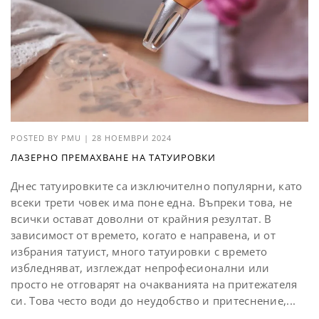
POSTED BY
PMU
|
28 НОЕМВРИ 2024
ЛАЗЕРНО ПРЕМАХВАНЕ НА ТАТУИРОВКИ
Днес татуировките са изключително популярни, като
всеки трети човек има поне една. Въпреки това, не
всички остават доволни от крайния резултат. В
зависимост от времето, когато е направена, и от
избрания татуист, много татуировки с времето
избледняват, изглеждат непрофесионални или
просто не отговарят на очакванията на притежателя
си. Това често води до неудобство и притеснение,...