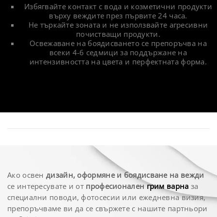
Избягвайте контакт с вода и козметични продукти
върху веждите през първите 24 часа.
Не търкайте зоната и не използвайте агресивни
почистващи продукти.
Освежаване на боядисването се препоръчва на
всеки 4-6 седмици за поддържане на
интензивността на цвета и перфектната форма.
Ако освен
дизайн, оформяне и боядисване на вежди
се интересувате и от
професионален
грим варна
за
специални поводи, фотосесии или ежедневна визия,
препоръчваме ви да се свържете с нашите партньори