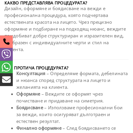
КАКВО ПРЕДСТАВЛЯВА ПРОЦЕДУРАТА?
Дизайн, оформяне и боядисване на вежди е
професионална процедура, която подчертава
естествената красота на лицето. Чрез прецизно
оформяне и подбиране на подходящ нюанс, веждите
придобиват добре структуриран и изразителен вид,
съобразен с индивидуалните черти и стил на
клиента.
КАК ПРОТИЧА ПРОЦЕДУРАТА?
Консултация
– Определяме формата, дебелината
и нюанса според структурата на лицето и
желанията на клиента.
Оформяне
– Веждите се оформят чрез
почистване и придаване на симетрия.
Боядисване
– Използваме професионални бои
за вежди, които осигуряват дълготраен и
естествен резултат.
Финално оформяне
– След боядисването се