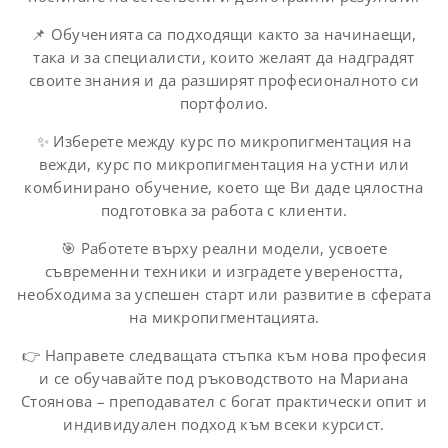
📌 Обученията са подходящи както за начинаещи,
така и за специалисти, които желаят да надградят
своите знания и да разширят професионалното си
портфолио.
✨ Изберете между курс по микропигментация на
вежди, курс по микропигментация на устни или
комбинирано обучение, което ще Ви даде цялостна
подготовка за работа с клиенти.
🎯 Работете върху реални модели, усвоете
съвременни техники и изградете увереността,
необходима за успешен старт или развитие в сферата
на микропигментацията.
👉 Направете следващата стъпка към нова професия
и се обучавайте под ръководството на Мариана
Стоянова – преподавател с богат практически опит и
индивидуален подход към всеки курсист.