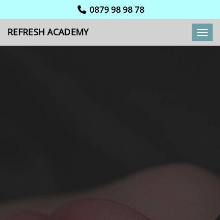
POSTED BY
PMU
|
ЮНИ 3, 2026
|
КУРСОВЕ
0879 98 98 78
REFRESH ACADEMY
Toggl