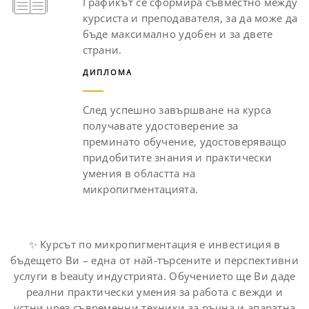
Графикът се сформира съвместно между
курсиста и преподавателя, за да може да
бъде максимално удобен и за двете
страни.
ДИПЛОМА
След успешно завършване на курса
получавате удостоверение за
преминато обучение, удостоверяващо
придобитите знания и практически
умения в областта на
микропигментацията.
✨ Курсът по микропигментация е инвестиция в
бъдещето Ви – една от най-търсените и перспективни
услуги в beauty индустрията. Обучението ще Ви даде
реални практически умения за работа с вежди и
устни чрез съвременни техники за ръчна и апаратна