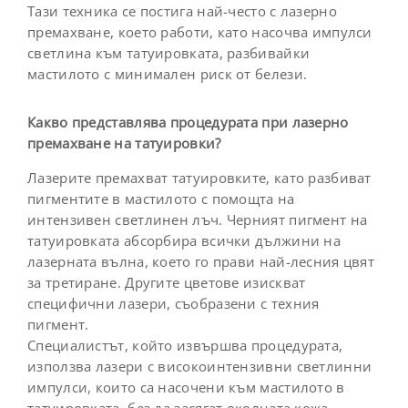
Тази техника се постига най-често с лазерно
премахване, което работи, като насочва импулси
светлина към татуировката, разбивайки
мастилото с минимален риск от белези.
Какво представлява процедурата при лазерно
премахване на татуировки?
Лазерите премахват татуировките, като разбиват
пигментите в мастилото с помощта на
интензивен светлинен лъч. Черният пигмент на
татуировката абсорбира всички дължини на
лазерната вълна, което го прави най-лесния цвят
за третиране. Другите цветове изискват
специфични лазери, съобразени с техния
пигмент.
Специалистът, който извършва процедурата,
използва лазери с високоинтензивни светлинни
импулси, които са насочени към мастилото в