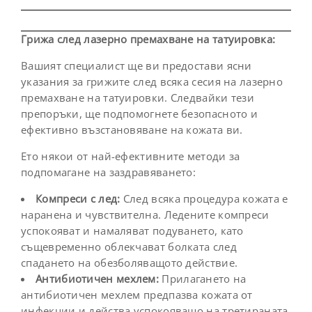
Грижа след лазерно премахване на татуировка:
Вашият специалист ще ви предостави ясни
указания за грижите след всяка сесия на лазерно
премахване на татуировки. Следвайки тези
препоръки, ще подпомогнете безопасното и
ефективно възстановяване на кожата ви.
Ето някои от най-ефективните методи за
подпомагане на заздравяването:
Компреси с лед:
След всяка процедура кожата е
наранена и чувствителна. Ледените компреси
успокояват и намаляват подуването, като
същевременно облекчават болката след
спадането на обезболяващото действие.
Антибиотичен мехлем:
Прилагането на
антибиотичен мехлем предпазва кожата от
инфекции и действа успокояващо на третираната