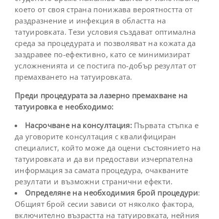
което от своя страна понижава вероятността от
раздразнение и инфекция в областта на
татуировката. Тези условия създават оптимална
среда за процедурата и позволяват на кожата да
заздравее по-ефективно, като се минимизират
усложненията и се постига по-добър резултат от
премахването на татуировката.
Преди процедурата за лазерно премахване на
татуировка е необходимо:
Насрочване на консултация:
Първата стъпка е
да уговорите консултация с квалифициран
специалист, който може да оцени състоянието на
татуировката и да ви предостави изчерпателна
информация за самата процедура, очакваните
резултати и възможни странични ефекти.
Определяне на необходимия брой процедури
:
Общият брой сесии зависи от няколко фактора,
включително възрастта на татуировката, нейния