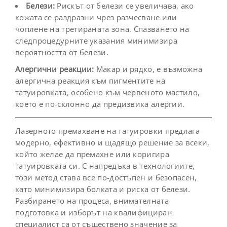
Белези:
Рискът от белези се увеличава, ако
кожата се раздразни чрез разчесване или
чоплене на третираната зона. Спазването на
следпроцедурните указания минимизира
вероятността от белези.
Алергични реакции:
Макар и рядко, е възможна
алергична реакция към пигментите на
татуировката, особено към червеното мастило,
което е по-склонно да предизвика алергии.
Лазерното премахване на татуировки предлага
модерно, ефективно и щадящо решение за всеки,
който желае да премахне или коригира
татуировката си. С напредъка в технологиите,
този метод става все по-достъпен и безопасен,
като минимизира болката и риска от белези.
Разбирането на процеса, внимателната
подготовка и изборът на квалифициран
специалист са от съществено значение за