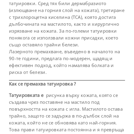
татуировки. Сред тях били дермабразиото
(излющване на горния слой на кожата), третиране
с трихлороцетна киселина (TCA), която достига
дълбочината на мастилото, както и хирургично
изрязване на кожата. За по-големи татуировки
понякога се използвали кожни присадки, което
също оставяло трайни белези.
Лазерното премахване, въведено в началото на
90-те години, предлага по-модерен, щадящ и
ефективен подход, който намалява болката и
риска от белези.
Как се премахва татуировка ?
Татуировката е
рисунка върху кожата, която се
създава чрез поставяне на мастило под
повърхността на кожата с игла. Мастилото остава
трайно, защото се задържа в по-дълбок слой на
кожата, който не се обновява като най-горния.
Това прави татуировката постоянна и я превръща