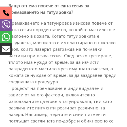
Защо отнема повече от една сесия за
премахването на татуировка?
Премахването на татуировка изисква повече от
една сесия поради начина, по който мастилото е
наслоено в кожата. Когато татуировката е
създадена, мастилото е имплантирано в няколко
слоя, които лазерът разгражда на по-малки
частици при всяка сесия. След всяко третиране,
тялото има нужда от време, за да изчисти
разграденото мастило чрез имунната система, а
кожата се нуждае от време, за да заздравее преди
следващата процедура.
Процесът на премахване е индивидуален и
зависи от много фактори, включително
използваните цветове в татуировката, тъй като
различните пигменти реагират различно на
лазера. Например, черните и сини пигменти
поглъщат светлината по-добре и обикновено се