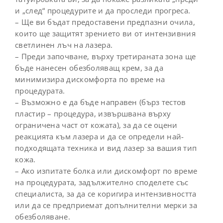
и „след“ процедурите и да проследи прогреса.
– Ще ви бъдат предоставени предпазни очила,
които ще защитят зрението ви от интензивния
светлинен лъч на лазера.
– Преди започване, върху третираната зона ще
бъде нанесен обезболяващ крем, за да
минимизира дискомфорта по време на
процедурата.
– Възможно е да бъде направен (бърз тестов
пластир – процедура, извършвана върху
ограничена част от кожата), за да се оцени
реакцията към лазера и да се определи най-
подходящата техника и вид лазер за вашия тип
кожа.
– Ако изпитате болка или дискомфорт по време
на процедурата, задължително споделете със
специалиста, за да се коригира интензивността
или да се предприемат допълнителни мерки за
обезболяване.