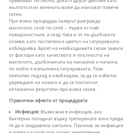
премахват по-лесно, докато други цветове като
жълтото или зеленото може да изискват повече
сесии.
При всяка процедура лазерът разгражда
мастилото слой по слой – първо от най-
повърхностния, а след това и от по-дълбоките
слоеве, като постепенно цветът на татуировката
избледнява. Броят на необходимите сесии зависи
от фактори като качеството и плътността на
мастилото, дълбочината на нанасяне и начина,
по който е изпълнена татуировката. Този
поетапен подход е необходим, за да се избегне
увреждане на кожата и да се постигнат
оптимални резултати при всяка сесия.
Странични ефекти от процедурата
Инфекция:
Възможна е инфекция, ако
бактерии попаднат върху третираната зона преди
тя да е заздравяла напълно. Признак за инфекция
е поява на гной или силно зачервяване.