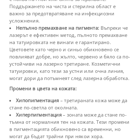
Поддържането на чиста и стерилна област е
важно за предотвратяване на инфекциозни
усложнения.
Непълно премахване на пигмента:
Въпреки че
лазерът е ефективен метод, пълното премахване
на татуировката не винаги е гарантирано.
Цветовете като черно и синьо обикновено се
повлияват добре, но жълто, червено и бяло са по-
устойчиви на лазерно третиране. Козметични
татуировки, като тези за устни или очна линия,
могат дори да потъмнеят след лазерна обработка.
Промени в цвета на кожата:
Хипопигментация
– третираната кожа може да
стане по-светла от околната.
Хиперпигментация
– зоната може да стане по-
тъмна от нормалния тен на кожата. Тези промени
в пигментацията обикновено са временни, но
могат да бъдат трайни при някои хора.