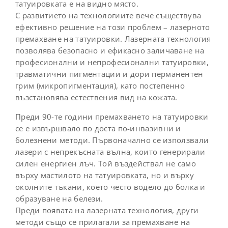
татуировката е на видно място.
С развитието на технологиите вече съществува
ефективно решение на този проблем – лазерното
премахване на татуировки. Лазерната технология
позволява безопасно и ефикасно заличаване на
професионални и непрофесионални татуировки,
травматични пигментации и дори перманентен
грим (микропигментация), като постепенно
възстановява естествения вид на кожата.
Преди 90-те години премахването на татуировки
се е извършвало по доста по-инвазивни и
болезнени методи. Първоначално се използвали
лазери с непрекъсната вълна, които генерирали
силен енергиен лъч. Той въздействал не само
върху мастилото на татуировката, но и върху
околните тъкани, което често водело до болка и
образуване на белези.
Преди появата на лазерната технология, други
методи също се прилагали за премахване на