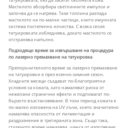
татуировката, без да засягат околната кожа.
Мастилото абсорбира светлинните импулси и
започва да се нагрява. Тази топлина разпада
мастилото на по-малки частици, които имунната
система постепенно изчиства. С всяка сесия
татуировката избледнява, докато мастилото се
отстранява напълно.
Подходящо време за извършване на процедура
по лазерно премахване на татуировка
Препоръчителното време за лазерно премахване
на татуировки е през есенно-зимния сезон.
Хладните месеци създават по-благоприятни
условия за кожата, като намаляват риска от
нежелани странични ефекти и подпомагат по-
бързото възстановяване. В този период кожата е
по-малко изложена на UV лъчи, което значително
намалява опасността от пигментация и
раздразнение в третираната зона. Също така,
студеното време намалява шанса от изпотяване,