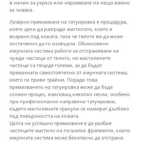
в начин за украса или изразяване на нещо важно
за човека.
Лазерно премахване на татуировка е процедура,
която цели да разгради мастилото, което е
вкарано под кожата, така че тялото ви да може
постепенно да го изхвърли. Обикновено
имунната система работи за отстраняване на
чужди частици от тялото, но мастилените
частици са твърде големи, за да бъдат
премахнати самостоятелно от имунната система,
което ги прави трайни. Поради това
премахването на татуировка може да бъде
сложен процес, изискващ няколко сесии, особено
при професионално направени татуировки,
където мастилените гранули се намират дълбоко
под повърхността на кожата.
Целта на успешно премахване е да разбие
частиците мастило на по-малки фрагменти, които
имунната система може безопасно да отстрани.