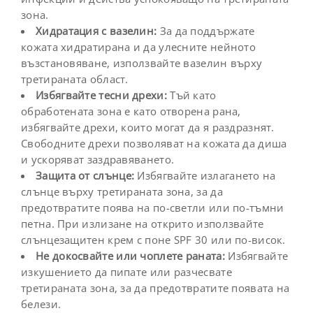
зона.
Хидратация с вазелин:
За да поддържате
кожата хидратирана и да улесните нейното
възстановяване, използвайте вазелин върху
третираната област.
Избягвайте тесни дрехи:
Тъй като
обработената зона е като отворена рана,
избягвайте дрехи, които могат да я раздразнят.
Свободните дрехи позволяват на кожата да диша
и ускоряват заздравяването.
Защита от слънце:
Избягвайте излагането на
слънце върху третираната зона, за да
предотвратите поява на по-светли или по-тъмни
петна. При излизане на открито използвайте
слънцезащитен крем с поне SPF 30 или по-висок.
Не докосвайте или чоплете раната:
Избягвайте
изкушението да пипате или разчесвате
третираната зона, за да предотвратите появата на
белези.