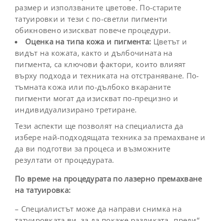
размер и използваните цветове. По-старите
татуировки и тези с по-светли пигменти
обикновено изискват повече процедури.
Оценка на типа кожа и пигмента:
Цветът и
видът на кожата, както и дълбочината на
пигмента, са ключови фактори, които влияят
върху подхода и техниката на отстраняване. По-
тъмната кожа или по-дълбоко вкараните
пигменти могат да изискват по-прецизно и
индивидуализирано третиране.
Тези аспекти ще позволят на специалиста да
избере най-подходящата техника за премахване и
да ви подготви за процеса и възможните
резултати от процедурата.
По време на процедурата по лазерно премахване
на татуировка:
– Специалистът може да направи снимка на
татуировката ви, за да покаже разликата „преди“