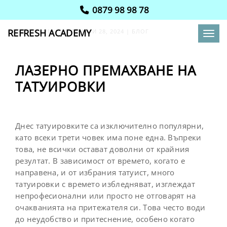
0879 98 98 78
REFRESH ACADEMY
POSTED BY
PMU
|
НОЕМВРИ 28, 2024
|
БЛОГ
Toggl
ЛАЗЕРНО ПРЕМАХВАНЕ НА
ТАТУИРОВКИ
Днес татуировките са изключително популярни,
като всеки трети човек има поне една. Въпреки
това, не всички остават доволни от крайния
резултат. В зависимост от времето, когато е
направена, и от избрания татуист, много
татуировки с времето избледняват, изглеждат
непрофесионални или просто не отговарят на
очакванията на притежателя си. Това често води
до неудобство и притеснение, особено когато