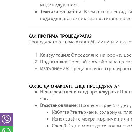
индивидуалност.
Техника на работа:
Вземат се предвид ти
подходящата техника за постигане на ес
КАК ПРОТИЧА ПРОЦЕДУРАТА?
Процедурата отнема около 60 минути и вклю
Консултация:
Определяне на форма, цвет
Подготовка:
Престой с обезболяващо сре
Изпълнение:
Прецизно и контролирано н
КАКВО ДА ОЧАКВАТЕ СЛЕД ПРОЦЕДУРАТА?
Непосредствено след процедурата:
Цветъ
часа.
Възстановяване:
Процесът трае 5-7 дни,
Избягвайте търкане, солариум, пла
Използвайте мокри кърпички или ми
След 3-4 дни може да се появи сър