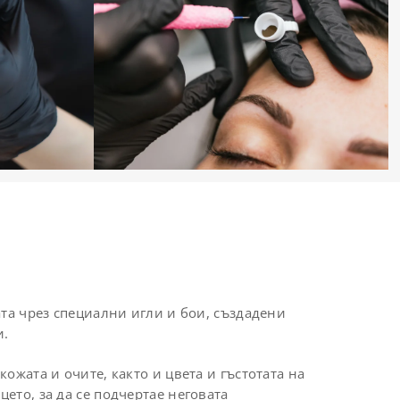
а чрез специални игли и бои, създадени
и.
кожата и очите, както и цвета и гъстотата на
ето, за да се подчертае неговата