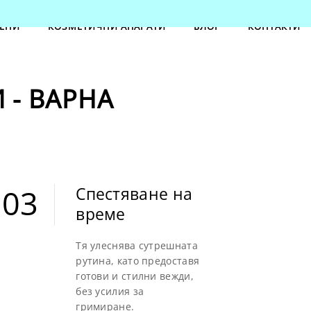
ЕНИ
КОЗМЕТИЧНИ АПАРАТИ
БЛОГ
КОНТАКТИ
- ВАРНА
03
Спестяване на
време
03
Тя улеснява сутрешната
рутина, като предоставя
готови и стилни вежди,
без усилия за
гримиране.