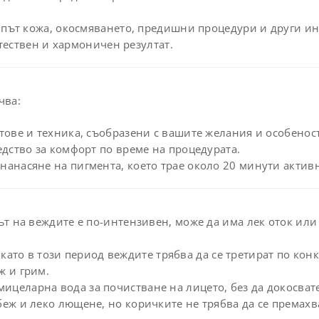
път кожа, окосмяването, предишни процедури и други ин
тествен и хармоничен резултат.
чва:
ове и техника, съобразени с вашите желания и особенос
дство за комфорт по време на процедурата.
анасяне на пигмента, което трае около 20 минути актив
т на веждите е по-интензивен, може да има лек оток или
 като в този период веждите трябва да се третират по кон
ж и грим.
целарна вода за почистване на лицето, без да докосвате
беж и леко лющене, но коричките не трябва да се премахв