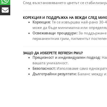
След възстановяването цветът се стабилизир
КОРЕКЦИЯ И ПОДДРЪЖКА НА ВЕЖДИ СЛЕД МИ
Корекция:
Тя се извършва най-рано 30-4
може да бъде минимална или определящ
Освежаващи процедури:
За поддържане 
перманентния грим, пигментът постепе
ЗАЩО ДА ИЗБЕРЕТЕ REFRESH PMU?
Прецизност и индивидуален подход:
Наш
вашата уникалност.
Безопасност:
Използваме само еднократ
Дълготрайни резултати:
Баланс между из