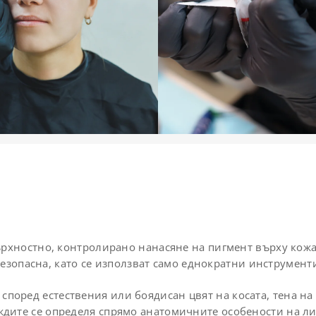
хностно, контролирано нанасяне на пигмент върху кожат
езопасна, като се използват само еднократни инструмент
според естествения или боядисан цвят на косата, тена на 
дите се определя спрямо анатомичните особености на лиц