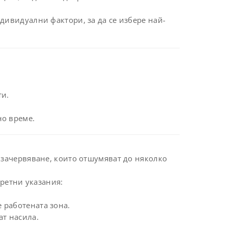
дивидуални фактори, за да се избере най-
ти.
но време.
 зачервяване, които отшумяват до няколко
кретни указания:
 работената зона.
ат насила.