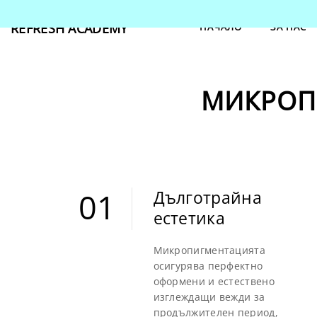
REFRESH ACADEMY
НАЧАЛО
ЗА НАС
МИКРОП
01
Дълготрайна
естетика
01
Микропигментацията
осигурява перфектно
оформени и естествено
изглеждащи вежди за
продължителен период,