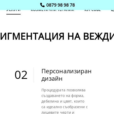
0879 98 98 78
УСЛУГИ
КОЗМЕТИЧНИ ТЕРАПИИ
КУРСОВЕ
Ц
ИГМЕНТАЦИЯ НА ВЕЖДИ 
02
Персонализиран
дизайн
02
Процедурата позволява
създаването на форма,
дебелина и цвят, които
са идеално съобразени с
лицевите черти и