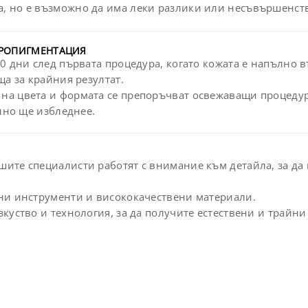
а, но е възможно да има леки разлики или несъвършенства
КРОПИГМЕНТАЦИЯ
0 дни след първата процедура, когато кожата е напълно 
а за крайния резултат.
на цвета и формата се препоръчват освежаващи процедури
нно ще избледнее.
ите специалисти работят с внимание към детайла, за да 
ни инструменти и висококачествени материали.
куство и технология, за да получите естествени и трайни