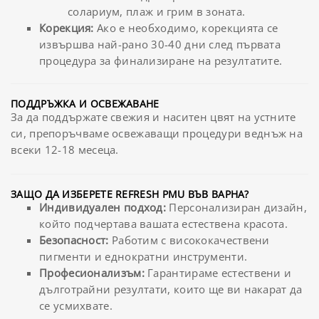
солариум, плаж и грим в зоната.
Корекция:
Ако е необходимо, корекцията се
извършва най-рано 30-40 дни след първата
процедура за финализиране на резултатите.
ПОДДРЪЖКА И ОСВЕЖАВАНЕ
За да поддържате свежия и наситен цвят на устните
си, препоръчваме освежаващи процедури веднъж на
всеки 12-18 месеца.
ЗАЩО ДА ИЗБЕРЕТЕ REFRESH PMU ВЪВ ВАРНА?
Индивидуален подход:
Персонализиран дизайн,
който подчертава вашата естествена красота.
Безопасност:
Работим с висококачествени
пигменти и еднократни инструменти.
Професионализъм:
Гарантираме естествени и
дълготрайни резултати, които ще ви накарат да
се усмихвате.