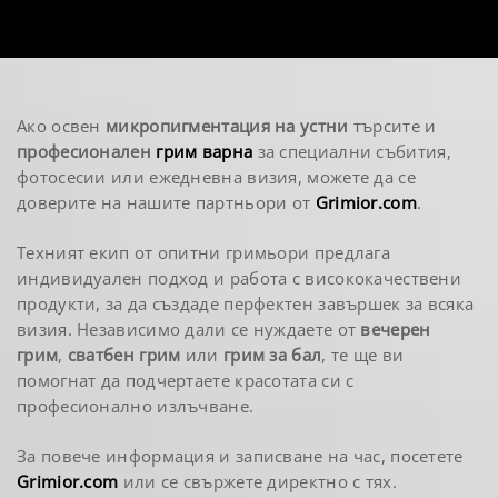
Ако освен
микропигментация на устни
търсите и
професионален
грим варна
за специални събития,
фотосесии или ежедневна визия, можете да се
доверите на нашите партньори от
Grimior.com
.
Техният екип от опитни гримьори предлага
индивидуален подход и работа с висококачествени
продукти, за да създаде перфектен завършек за всяка
визия. Независимо дали се нуждаете от
вечерен
грим
,
сватбен грим
или
грим за бал
, те ще ви
помогнат да подчертаете красотата си с
професионално излъчване.
За повече информация и записване на час, посетете
Grimior.com
или се свържете директно с тях.