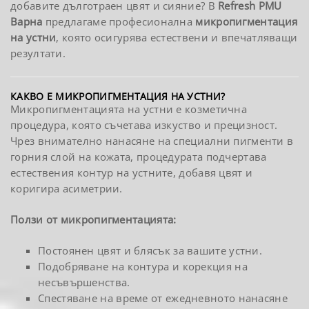
добавите дълготраен цвят и сияние? В
Refresh PMU
Варна
предлагаме професионална
микропигментация
на устни
, която осигурява естествени и впечатляващи
резултати.
КАКВО Е МИКРОПИГМЕНТАЦИЯ НА УСТНИ?
Микропигментацията на устни е козметична
процедура, която съчетава изкуство и прецизност.
Чрез внимателно нанасяне на специални пигменти в
горния слой на кожата, процедурата подчертава
естествения контур на устните, добавя цвят и
коригира асиметрии.
Ползи от микропигментацията:
Постоянен цвят и блясък за вашите устни.
Подобряване на контура и корекция на
несъвършенства.
Спестяване на време от ежедневното нанасяне