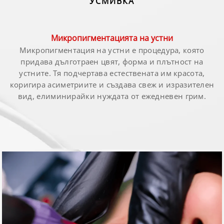
УСМИВКА
Микропигментацията на устни
Микропигментация на устни е процедура, която
придава дълготраен цвят, форма и плътност на
устните. Тя подчертава естествената им красота,
коригира асиметриите и създава свеж и изразителен
вид, елиминирайки нуждата от ежедневен грим.