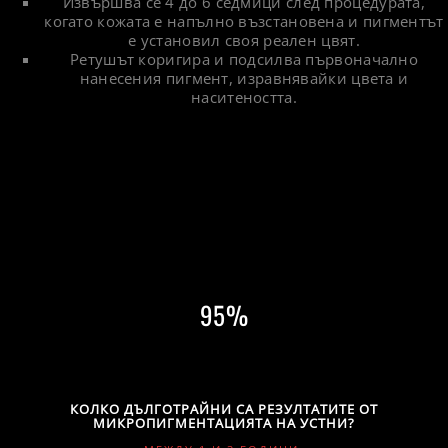
Извършва се 4 до 6 седмици след процедурата,
когато кожата е напълно възстановена и пигментът
е установил своя реален цвят.
Ретушът коригира и подсилва първоначално
нанесения пигмент, изравнявайки цвета и
наситеността.
95
КОЛКО ДЪЛГОТРАЙНИ СА РЕЗУЛТАТИТЕ ОТ
МИКРОПИГМЕНТАЦИЯТА НА УСТНИ?