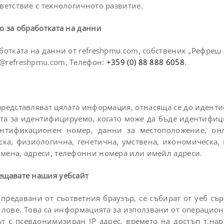
ветствие с технологичното развитие.
о за обработката на данни
ботката на данни от refreshpmu.com, собственик „Рефреш 
@refreshpmu.com
, Телефон:
+359 (0) 88 888 6058
.
ни представляват цялата информация, отнасяща се до иде
ита за идентифицируемо, когато може да бъде идентифиц
ентификационен номер, данни за местоположение, о
ска, физиологична, генетична, умствена, икономическа,
имена, адреси, телефонни номера или имейл адреси.
сещавате нашия уебсайт
 предавани от съответния браузър, се събират от уеб съ
йлове. Това са информацията за използвани от операционн
кът с псевдонимизиран IР адрес, времето на достъп т.н