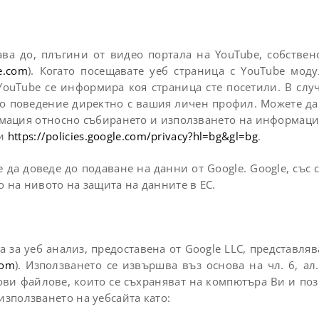
ва до, плъгини от видео портала на YouTube, собственос
e.com
). Когато посещавате уеб страница с YouTube мод
ouTube се информира коя страница сте посетили. В случ
о поведение директно с вашия личен профил. Можете да
рмация относно събирането и използването на информация
и
https://policies.google.com/privacy?hl=bg&gl=bg
.
да доведе до подаване на данни от Google. Google, със
о на нивото на защита на данните в ЕС.
га за уеб анализ, предоставена от Google LLC, представлява
com
). Използването се извършва въз основа на чл. 6, ал
тови файлове, които се съхраняват на компютъра Ви и поз
използването на уебсайта като: