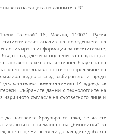
с нивото на защита на данните в ЕС.
„Лвова Толстой“ 16, Москва, 119021, Русия
 статистическия анализ на поведението на
 псевдонимирана информация за посетителите,
 бъдат създадени и оценени за същата цел.
яват локално в кеша на интернет браузъра на
ъра, което позволява по-точно определяне на
вдомизира веднага след събирането и преди
 (включително псевдонимният IP адрес), се
нтереси. Събраните данни с технологиите на
з изричното съгласие на съответното лице и
е да настроите браузъра си така, че да сте
а изключите приемането на „бисквитки“ за
ex, което ще Ви позволи да зададете добавка