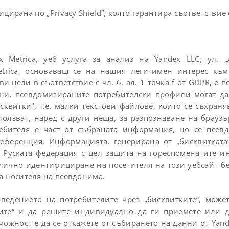
ирана по „Privacy Shield“, която гарантира съответствие 
 Metrica, уеб услуга за анализ на Yandex LLC, ул. 
etrica, основаващ се на нашия легитимен интерес към
и цели в съответствие с чл. 6, ал. 1 точка f от GDPR, е
нни, псевдомизираните потребителски профили могат да
исквитки“, т.е. малки текстови файлове, които се съхран
зползват, наред с други неща, за разпознаване на брауз
ребителя е част от събраната информация, но се псе
еференция. Информацията, генерирана от „бисквитката“
 Руската федерация с цел защита на гореспоменатите и
 лично идентифициране на посетителя на този уебсайт бе
а носителя на псевдонима.
ведението на потребителите чрез „бисквитките“, может
ите“ и да решите индивидуално да ги приемете или д
можност е да се откажете от събирането на данни от Yand