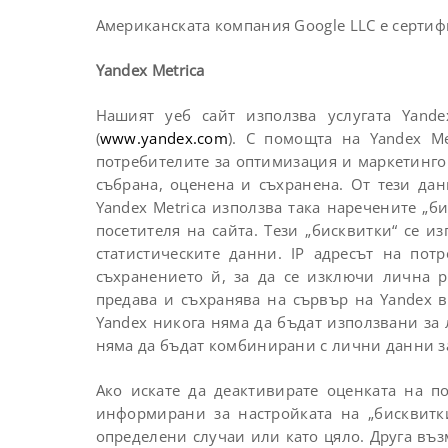
Американската компания Google LLC е сертифиц
Yandex Metrica
Нашият уеб сайт използва услугата Yandex
(
www.yandex.com
). С помощта на Yandex M
потребителите за оптимизация и маркетингов
събрана, оценена и съхранена. От тези да
Yandex Metrica използва така наречените „б
посетителя на сайта. Тези „бисквитки“ се и
статистическите данни. IP адресът на пот
съхранението й, за да се изключи лична р
предава и съхранява на сървър на Yandex в
Yandex никога няма да бъдат използвани за
няма да бъдат комбинирани с лични данни з
Ако искате да деактивирате оценката на по
информирани за настройката на „бисквитк
определени случаи или като цяло. Друга въз