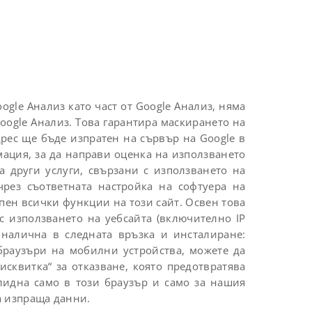
ogle Анализ като част от Google Анализ, няма
Google Анализ. Това гарантира маскирането на
дрес ще бъде изпратен на сървър на Google в
мация, за да направи оценка на използването
a други услуги, свързани с използването на
чрез съответната настройка на софтуера на
епен всички функции на този сайт. Освен това
с използването на уебсайта (включително IP
, налична в следната връзка и инсталиране:
 браузъри на мобилни устройства, можете да
исквитка“ за отказване, която предотвратява
алидна само в този браузър и само за нашия
а изпраща данни.