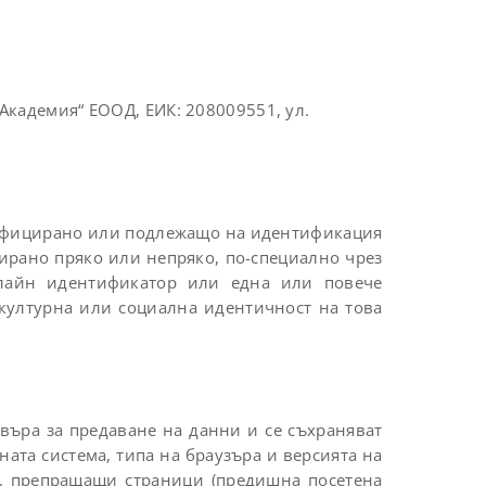
Академия“ ЕООД, ЕИК: 208009551, ул.
нтифицирано или подлежащо на идентификация
ирано пряко или непряко, по-специално чрез
нлайн идентификатор или една или повече
 културна или социална идентичност на това
рвъра за предаване на данни и се съхраняват
ата система, типа на браузъра и версията на
ар. препращащи страници (предишна посетена