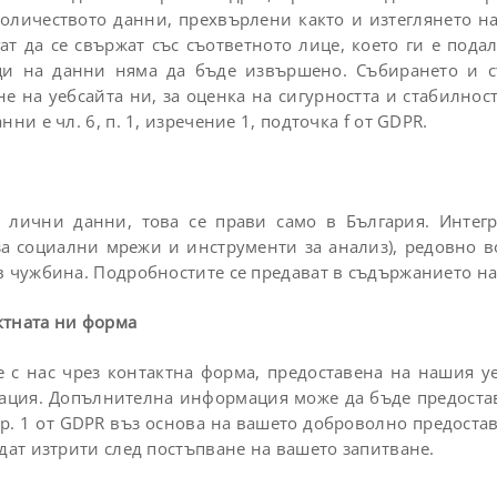
количеството данни, прехвърлени както и изтеглянето на
т да се свържат със съответното лице, което ги е пода
ци на данни няма да бъде извършено. Събирането и с
 на уебсайта ни, за оценка на сигурността и стабилнос
ни е чл. 6, п. 1, изречение 1, подточка f от GDPR.
 лични данни, това се прави само в България. Интегр
за социални мрежи и инструменти за анализ), редовно в
в чужбина. Подробностите се предават в съдържанието на 
ктната ни форма
 с нас чрез контактна форма, предоставена на нашия уеб
ация. Допълнителна информация може да бъде предостав
1 стр. 1 от GDPR въз основа на вашето доброволно предос
дат изтрити след постъпване на вашето запитване.