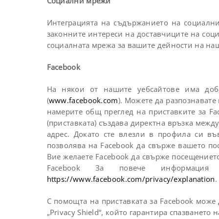
Социални мрежи
Интеграцията на съдържанието на социалнит
законните интереси на доставчиците на соц
социалната мрежа за вашите дейности на наши
Facebook
На някои от нашите уебсайтове има доба
(
www.facebook.com
). Можете да разпознавате 
намерите общ преглед на приставките за Fa
(приставката) създава директна връзка межд
адрес. Докато сте влезли в профила си въ
позволява на Facebook да свърже вашето по
Вие желаете Facebook да свърже посещението
Facebook За повече информация
https://www.facebook.com/privacy/explanation
.
С помощта на приставката за Facebook може 
„Privacy Shield“, който гарантира спазването 