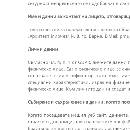
сигурност непрекъснато се подобряват в съот
Име и данни за контакт на лицето, отговарящ
Това известие за поверителност важи за обра
„Архитект Мирчев“ № 8, гр. Варна, E-Mail:
pmu
Лични данни
Съгласно чл. 4, п. 1 от GDPR, личните дан
физическо лице. Едно физическо лице се сч
свързване с идентификатор като име, ид
специални характеристики, израз на физиче
физическо лице. Към личните данни спадат 
Събиране и съхранение на данни, когато по
Когато посещавате нашия уеб сайт, данните,
отчасти в дневници, така наречените лог фа
браузъра, за достъп до страната, доставчи