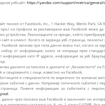
ледния уебсайт:
https://yandex.com/support/metrica/general/
 пиксел от Facebook, Inc., 1 Hacker Way, Menlo Park, CA 
раторът на профила за рекламиране във Facebook може д
ко устройства. Реализациите са процес, който преобразув
 сайт в клиент. Когато се зарежда уеб страница, пиксел
 Facebook записва три типа данни всеки път, когато се за
ат набор от информация, която се изпраща през стандар
т информация като IP адреси, информация за уеб браузъ
зър.
лючва данните за пиксела и данните от „бисквитките“ на 
 и свързването с лице, известно на Facebook.
работчиците и специалистите по маркетинг по желание м
рани събития с данни. Например типичните събития с пе
 страница. Повече информация за събитията с персон
pixel
.
 данни чрез пиксела във Facebook е законният ни интере
 и маркетинга съгласно чл. 6, ал. 1 точка f GDPR. Ако н