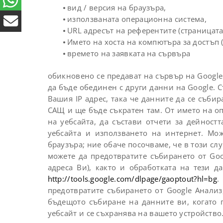
⦁ вид / версия на браузъра,
⦁ използваната операционна система,
⦁ URL адресът на референтите (страницата
⦁ Името на хоста на компютъра за достъп (
⦁ времето на заявката на сървъра
обикновено се предават на сървър на Google 
да бъде обединен с други данни на Google. С
Вашия IP адрес, така че данните да се съби
САЩ и ще бъде съкратен там. От името на оп
на уебсайта, да състави отчети за дейност
уебсайта и използването на интернет. Мож
браузъра; ние обаче посочваме, че в този сл
можете да предотвратите събирането от Goo
адреса Ви), както и обработката на тези д
http://tools.google.com/dlpage/gaoptout?hl=bg
.
предотвратите събирането от Google Анализ,
бъдещото събиране на данните ви, когато п
уебсайт и се съхранява на вашето устройство