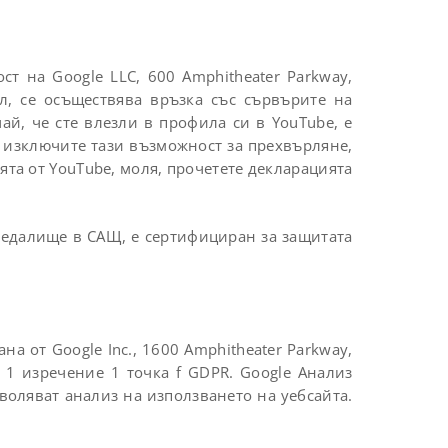
т на Google LLC, 600 Amphitheater Parkway,
ул, се осъществява връзка със сървърите на
ай, че сте влезли в профила си в YouTube, е
 изключите тази възможност за прехвърляне,
та от YouTube, моля, прочетете декларацията
 седалище в САЩ, е сертифициран за защитата
на от Google Inc., 1600 Amphitheater Parkway,
. 1 изречение 1 точка f GDPR. Google Анализ
воляват анализ на използването на уебсайта.