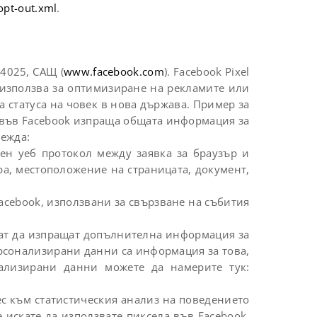
opt-out.xml
.
94025, САЩ (
www.facebook.com
). Facebook Pixel
а използва за оптимизиране на рекламите или
а статуса на човек в нова държава. Пример за
ът във Facebook изпраща общата информация за
режда:
тен уеб протокол между заявка за браузър и
ра, местоположение на страницата, документ,
Facebook, използвани за свързване на събития
огат да изпращат допълнителна информация за
рсонализирани данни са информация за това,
ализирани данни можете да намерите тук:
с към статистическия анализ на поведението
е искате да използвате пиксела във Facebook,