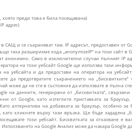
, която преди това е била посещавана)
IP адрес)
в САЩ и се съхраняват там. IP адресът, предоставен от Go
ъщо така разширихме кода „anonymizeIP“ на този сайт в 
рат анонимно. Само в изключителни случаи пълният IP а
ератора на този уебсайт Google ще използва тази инфор
та на уебсайта и да предостави на оператора на уебсайт
ете да предотвратите съхранението на „бисквитките“ 
учай може да не сте в състояние да използвате в пълна ст
gle на данните, генерирани от „бисквитката“, свързани 
анни от Google, като изтеглите приставката за браузър
 Като алтернатива на добавката за браузър, особено за
 като кликнете върху тази връзка. Ще бъде зададена „б
осещавате този уебсайт. Бисквитката за отказване е в
. Използването на Google Анализ може да накара Google д