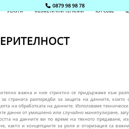
0879 98 98 78
УСЛУГИ
КОЗМЕТИЧНИ ТЕРАПИИ
КУРСОВЕ
Ц
ВЕРИТЕЛНОСТ
ително важна и ние стриктно се придържаме към разп
 за страната разпоредби за защита на данните, които 
целта на обработката на данните. Използваме технически
те данни от умишлено или случайно манипулиране, загу
остта на данните ви по време на тяхното предаване, из
не, както и концепциите за роля и оторизация са важни