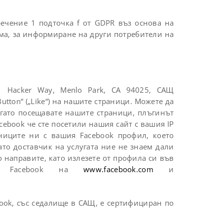
речение 1 подточка f от GDPR въз основа на
ма, за информиране на други потребители на
1 Hacker Way, Menlo Park, CA 94025, САЩ
utton“ („Like“) на нашите страници. Можете да
гато посещавате нашите страници, плъгинът
ebook че сте посетили нашия сайт с вашия IP
аниците ни с вашия Facebook профил, което
то доставчик на услугата ние не знаем дали
 направите, като излезете от профила си във
на Facebook на
www.facebook.com
и
book, със седалище в САЩ, е сертифициран по