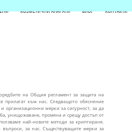
ЕНИ
КОЗМЕТИЧНИ АПАРАТИ
БЛОГ
КОНТАКТИ
оредбите на Общия регламент за защита на
се прилагат към нас. Следващото обяснение
 и организационни мерки за сигурност, за да
ба, унищожаване, промяна и срещу достъп от
ползваме най-новите методи за криптиране.
 въпроси, за нас. Съществуващите мерки за