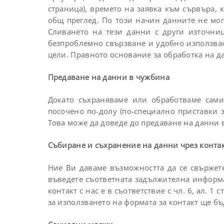
страница), времето на заявка към сървъра, 
общ преглед. По този начин данните не мога
Сливането на тези данни с други източни
безпроблемно свързване и удобно използване
цели. Правното основание за обработка на дан
Предаване на данни в чужбина
Докато съхраняваме или обработваме сами
посочено по-долу (по-специално приставки 
Това може да доведе до предаване на данни 
Събиране и съхранение на данни чрез конта
Ние Ви даваме възможността да се свържете
въведете съответната задължителна информ
контакт с нас е в съответствие с чл. 6, ал. 
за използването на формата за контакт ще бъ