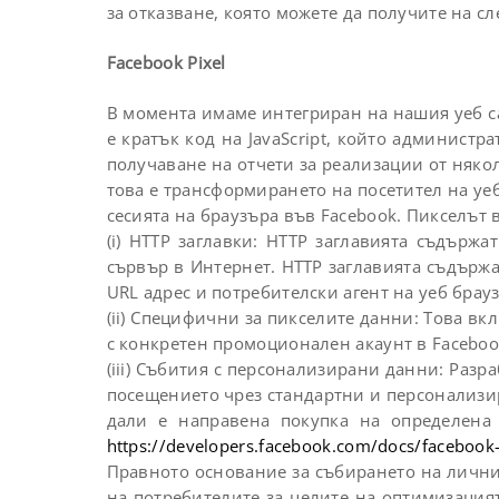
за отказване, която можете да получите на с
Facebook Pixel
В момента имаме интегриран на нашия уеб сайт
е кратък код на JavaScript, който админист
получаване на отчети за реализации от някол
това е трансформирането на посетител на уеб
сесията на браузъра във Facebook. Пикселът в
(i) HTTP заглавки: HTTP заглавията съдърж
сървър в Интернет. HTTP заглавията съдържа
URL адрес и потребителски агент на уеб брау
(ii) Специфични за пикселите данни: Това вк
с конкретен промоционален акаунт в Facebook
(iii) Събития с персонализирани данни: Раз
посещението чрез стандартни и персонализи
дали е направена покупка на определена
https://developers.facebook.com/docs/facebook-
Правното основание за събирането на лични
на потребителите за целите на оптимизацията