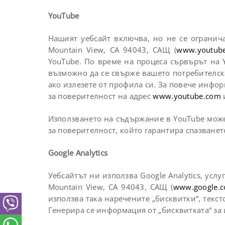
YouTube
Нашият уебсайт включва, но не се огранича
Mountain View, CA 94043, САЩ (
www.youtub
YouTube. По време на процеса сървърът на Y
възможно да се свърже вашето потребителск
ако излезете от профила си. За повече инфо
за поверителност на адрес
www.youtube.com
Използването на съдържание в YouTube може 
за поверителност, който гарантира спазванет
Google Analytics
Уебсайтът ни използва Google Analytics, услу
Mountain View, CA 94043, САЩ (
www.google.
използва така наречените „бисквитки“, текс
Генерира се информация от „бисквитката“ за 