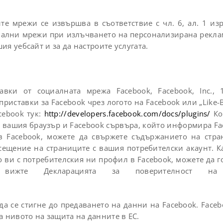
е мрежи се извършва в съответствие с чл. 6, ал. 1 из
иални мрежи при излъчването на персонализирана рекла
я уебсайт и за да настроите услугата.
вки от социалната мрежа Facebook, Facebook, Inc., 
приставки за Facebook чрез логото на Facebook или „Like-B
cebook тук:
http://developers.facebook.com/docs/plugins/
Ко
у вашия браузър и Facebook сървъра, който информира Fac
в Facebook, можете да свържете съдържанието на стр
сещение на страниците с вашия потребителски акаунт. Ка
 ви с потребителския ни профил в Facebook, можете да го
 вижте Декларацията за поверителност 
да се стигне до предаването на данни на Facebook. Face
на нивото на защита на данните в ЕС.