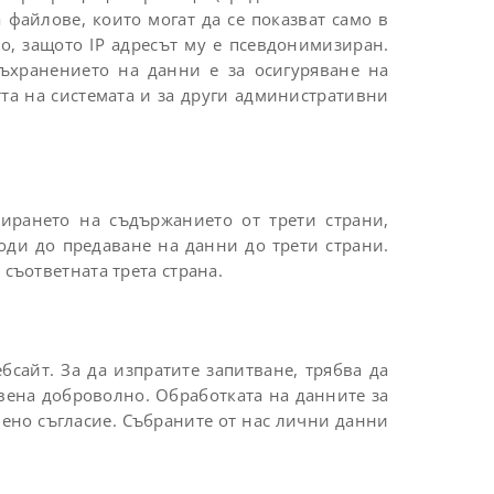
 файлове, които могат да се показват само в
ло, защото IP адресът му е псевдонимизиран.
ъхранението на данни е за осигуряване на
тта на системата и за други административни
ирането на съдържанието от трети страни,
оди до предаване на данни до трети страни.
съответната трета страна.
сайт. За да изпратите запитване, трябва да
ена доброволно. Обработката на данните за
тавено съгласие. Събраните от нас лични данни