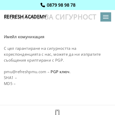
0879 98 98 78
ПОЛИТИКА ЗА СИГУРНОСТ
REFRESH ACADEMY
Toggl
Имейл комуникация
С цел гарантиране на сигурността на
кореспонденцията с нас, можете да ни изпратите
съобщения криптирани с PGP.
pmu@refreshpmu.com
–
PGP ключ
.
SHA1 –
MD5 –